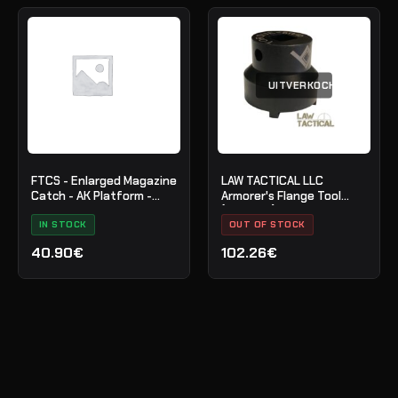
UITVERKOCHT
FTCS - Enlarged Magazine
LAW TACTICAL LLC
Catch - AK Platform -
Armorer's Flange Tool
Graphite Black H-146 - Nr.
(2019AFT)
29
IN STOCK
OUT OF STOCK
40.90€
102.26€