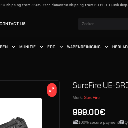
 EU shipping from 250€. Free domestic shipping from 60 EUR. Quick disp
Zoeken
CONTACT US
naar:
PEN
MUNITIE
EDC
WAPENREINIGING
HERLA
SureFire UE-SR
Merk:
SureFire
999.00€
100% secure payment
Q