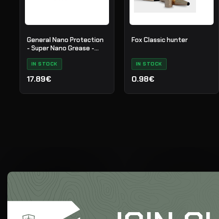
General Nano Protection
Fox Classic hunter
- Super Nano Grease -
Synthetic - 761034
IN STOCK
IN STOCK
17.89€
0.98€