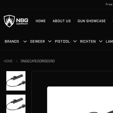
Ga
Free
naar
inhoud
HOME
ABOUT US
GUN SHOWCASE
BRANDS
GEWEER
PISTOOL
RICHTEN
LAM
HOME
ONGECATEGORISEERD