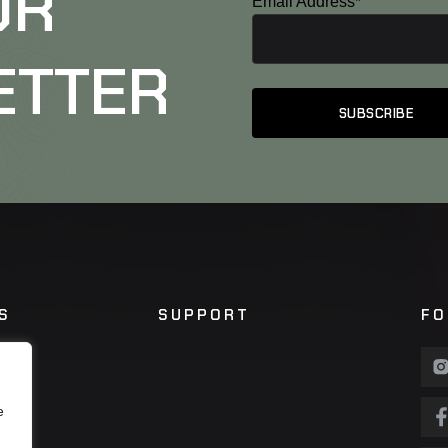
UR
Email Address*
ETTER
S
SUPPORT
FO
e