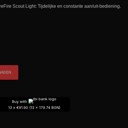
Fire Scout Light: Tijdelijke en constante aan/uit-bediening.
LIGHT REMOTE SWITCH) aantal
WAGEN
Buy with
13 x €91.90 (13 x 179.74 BGN)