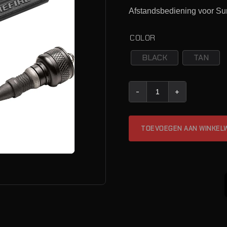
Afstandsbediening voor Sure
COLOR
BLACK
TAN
SureFire UE-SR07 (SCOUT 
TOEVOEGEN AAN WINKEL