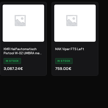
KMR Halfautomatisch
MAK Viper FTS Left
Pistool W-02 UMBRA met
Schroefloop
IN STOCK
IN STOCK
3,067.24€
759.00€