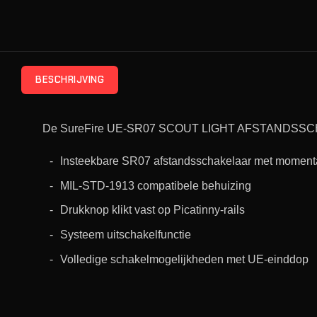
BESCHRIJVING
De SureFire UE-SR07 SCOUT LIGHT AFSTANDSSC
Insteekbare SR07 afstandsschakelaar met momenta
MIL-STD-1913 compatibele behuizing
Drukknop klikt vast op Picatinny-rails
Systeem uitschakelfunctie
Volledige schakelmogelijkheden met UE-einddop