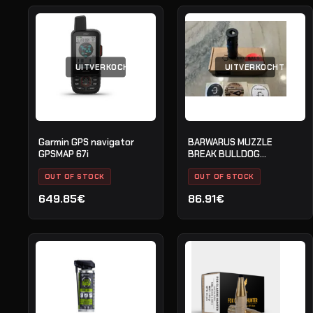
UITVERKOCHT
UITVERKOCHT
Garmin GPS navigator
BARWARUS MUZZLE
GPSMAP 67i
BREAK BULLDOG
M24X1.5RH BLACK
OUT OF STOCK
OUT OF STOCK
649.85€
86.91€