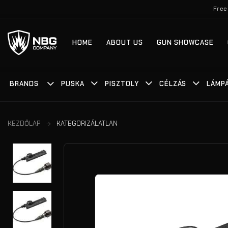
Skip
Free
to
content
HOME
ABOUT US
GUN SHOWCASE
BRANDS
PUSKA
PISZTOLY
CÉLZÁS
LÁMP
KEZDŐLAP
KATEGORIZÁLATLAN