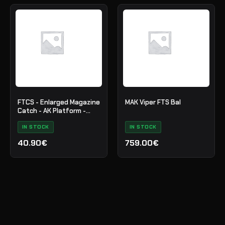
FTCS - Enlarged Magazine
MAK Viper FTS Bal
Catch - AK Platform -
Graphite Black H-146 - Nr.
29
IN STOCK
IN STOCK
40.90€
759.00€