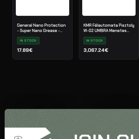
General Nano Protection
KMR Félautomata Pisztoly
- Super Nano Grease -
W-02 UMBRA Menetes
Synthetic - 761034
Csövű
IN STOCK
IN STOCK
17.89€
3,067.24€