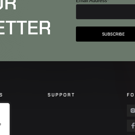
UR
Email Address*
ETTER
S
SUPPORT
FO
e