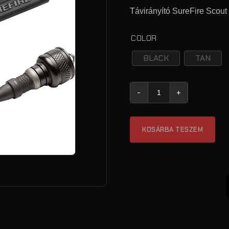
Távirányító SureFire Scout
COLOR
BLACK
TAN
SureFire UE-SR07 (SCOUT 
KOSÁRBA TESZEM