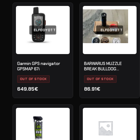
ELFOGYOTT
ELFOGYOTT
Garmin GPS navigator
BARWARUS MUZZLE
GPSMAP 67i
BREAK BULLDOG
M24X1.5RH BLACK
OUT OF STOCK
OUT OF STOCK
649.85€
86.91€