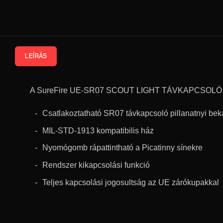
LEÍRÁS
A SureFire UE-SR07 SCOUT LIGHT TÁVKAPCSOLÓ a k
Csatlakoztatható SR07 távkapcsoló pillanatnyi bek
MIL-STD-1913 kompatibilis ház
Nyomógomb rápattintható a Picatinny sínekre
Rendszer kikapcsolási funkció
Teljes kapcsolási jogosultság az UE zárókupakkal