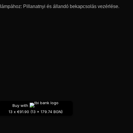
 lámpához: Pillanatnyi és állandó bekapcsolás vezérlése.
LIGHT TAVKAPCSOLO) mennyiség
Buy with
13 x €91.90 (13 x 179.74 BGN)