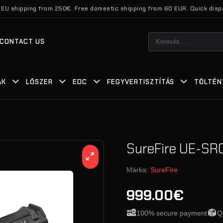
 EU shipping from 250€. Free domestic shipping from 60 EUR. Quick disp
Keresés
CONTACT US
a
következőre:
ÁK
LŐSZER
EDC
FEGYVERTISZTÍTÁS
TÖLTÉN
SureFire UE-SR
Márka:
SureFire
999.00€
100% secure payment
Q