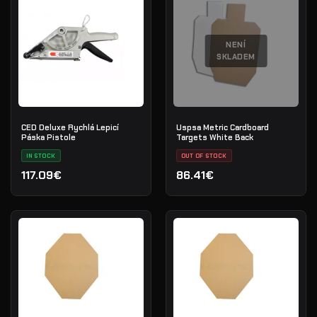
NENÍ
SKLADEM
CED Deluxe Rychlá Lepicí
Uspsa Metric Cardboard
Páska Pistole
Targets White Back
IN STOCK
OUT OF STOCK
117.09€
86.41€