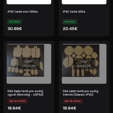
IPSC terče mini 100ks
IPSC terče 50ks
IN STOCK
IN STOCK
30.68€
20.45€
NENÍ
NENÍ
SKLADEM
SKLADEM
DAA Sada terčů pro suchý
DAA sada terčů pro suchý
výcvik (Metrický - USPSA)
trénink (Classic-IPSC)
OUT OF STOCK
OUT OF STOCK
19.94€
19.94€