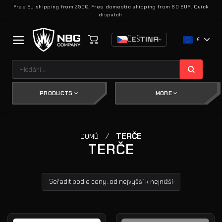
Přeskočit
Free EU shipping from 250€. Free domestic shipping from 60 EUR. Quick
dispatch.
na
obsah
ČEŠTINA
€
Hledat:
PRODUCTS
MORE
/
TERČE
DOMŮ
TERČE