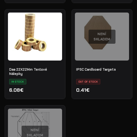
NENÍ
SKLADEM
Daa 22X22Mm Terčové
IPSC Cardboard Targets
Nálepky
IN STOCK
OUT OF STOCK
6.08€
0.41€
NENÍ
SKLADEM