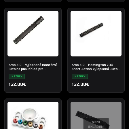
Area 419 - Vylepšená montážní
Area 419 - Remington 700
lišta na puškohled pro
Short Action Vylepšená Lišta
Remington 700 dlouhá akce
na Optiku (ISR-SA)
(ISR-LA)
IN STOCK
IN STOCK
152.88€
152.88€
NENÍ
SKLADEM