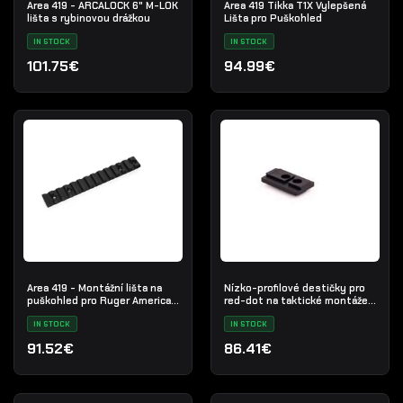
Area 419 - ARCALOCK 6" M-LOK
Area 419 Tikka T1X Vylepšená
lišta s rybinovou drážkou
Lišta pro Puškohled
IN STOCK
IN STOCK
101.75€
94.99€
Area 419 - Montážní lišta na
Nízko-profilové destičky pro
puškohled pro Ruger American
red-dot na taktické montáže
krátká akce
Area 419
IN STOCK
IN STOCK
91.52€
86.41€