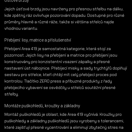
Úsťové brzdy
Jejich úsťové brzdy jsou navrženy pro přesnou střelbu na dálku,
kde zpětný ráz ovlivňuje pozorování dopadu. Dostupné pro různé
průměry hlavně a různé ráže, takže si většina střelců najde
vhodnou variantu.
Přebíjení: lisy, matrice a příslušenství
Přebíjení Area 419 je samostatná kategorie, která stojí za
pozornost. Jejich lisy na přebíjení a matrice pro přebíjení jsou
konstruovány pro konzistentní vsazení zápalky a přesné
nastavení úst nábojnice. Přebíjecí misky a sady trychtýřů doplňují
sestavu pro střelce, kteří chtějí mít celý přebíjecí proces pod
kontrolou. Tlačítko ZERO press a příbuzné produkty z řady
přebíjecího vybavení se osvědčily u střelců soutěžní přesné
střelby.
Montáže puškohledů, kroužky a základny
Montáž puškohledů je oblast, kde Area 419 vyčnívá. Kroužky pro
puškohledy a základny puškohledů jsou vyrobeny s tolerancemi,
které zajišťují přesné vycentrování a eliminují zbytečný stres na