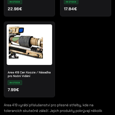
IN STOCK
IN STOCK
22.96€
17.84€
Area 419 Can Koozie / Násadka
pro Noční Vidění
IN STOCK
7.99€
Area 419 vyrábí příslušenství pro přesné střelby, kde na
tolerancích skutečně záleží. Jejich produkty pokrývají několik