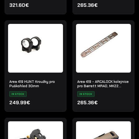
321.60€
265.36€
Area 419 HUNT Kroužky pro
Area 419 - ARCALOCK kolejnice
Puškohled 30mm
pro Barrett MRAD, MK22
Sniper System
IN STOCK
IN STOCK
249.99€
265.36€