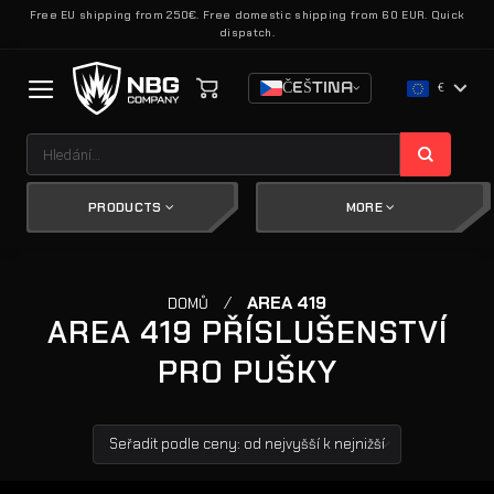
Přeskočit
Free EU shipping from 250€. Free domestic shipping from 60 EUR. Quick
dispatch.
na
obsah
ČEŠTINA
€
Hledat:
PRODUCTS
MORE
/
AREA 419
DOMŮ
AREA 419 PŘÍSLUŠENSTVÍ
PRO PUŠKY