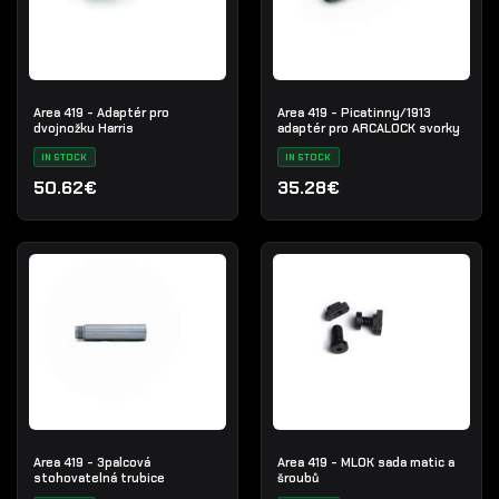
Area 419 - Adaptér pro
Area 419 - Picatinny/1913
dvojnožku Harris
adaptér pro ARCALOCK svorky
IN STOCK
IN STOCK
50.62€
35.28€
Area 419 - 3palcová
Area 419 - MLOK sada matic a
stohovatelná trubice
šroubů