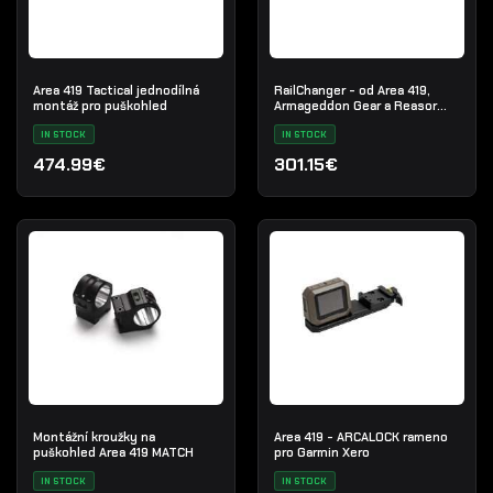
Area 419 Tactical jednodílná
RailChanger - od Area 419,
montáž pro puškohled
Armageddon Gear a Reasor
Precision
IN STOCK
IN STOCK
474.99€
301.15€
Montážní kroužky na
Area 419 - ARCALOCK rameno
puškohled Area 419 MATCH
pro Garmin Xero
IN STOCK
IN STOCK