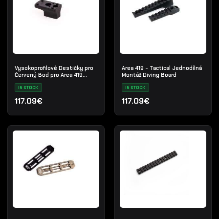
Vysokoprofilové Destičky pro
Area 419 - Tactical Jednodílná
Červený Bod pro Area 419
Montáž Diving Board
Tactical Montáže
IN STOCK
IN STOCK
117.09€
117.09€