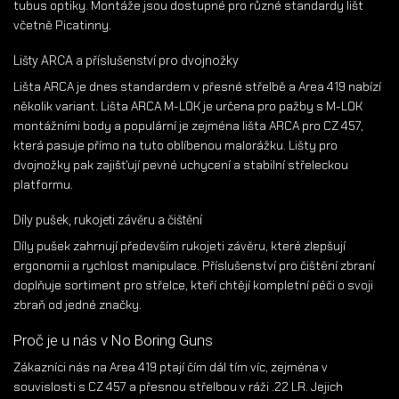
tubus optiky. Montáže jsou dostupné pro různé standardy lišt
včetně Picatinny.
Lišty ARCA a příslušenství pro dvojnožky
Lišta ARCA je dnes standardem v přesné střelbě a Area 419 nabízí
několik variant. Lišta ARCA M-LOK je určena pro pažby s M-LOK
montážními body a populární je zejména lišta ARCA pro CZ 457,
která pasuje přímo na tuto oblíbenou malorážku. Lišty pro
dvojnožky pak zajišťují pevné uchycení a stabilní střeleckou
platformu.
Díly pušek, rukojeti závěru a čištění
Díly pušek zahrnují především rukojeti závěru, které zlepšují
ergonomii a rychlost manipulace. Příslušenství pro čištění zbraní
doplňuje sortiment pro střelce, kteří chtějí kompletní péči o svoji
zbraň od jedné značky.
Proč je u nás v No Boring Guns
Zákazníci nás na Area 419 ptají čím dál tím víc, zejména v
souvislosti s CZ 457 a přesnou střelbou v ráži .22 LR. Jejich