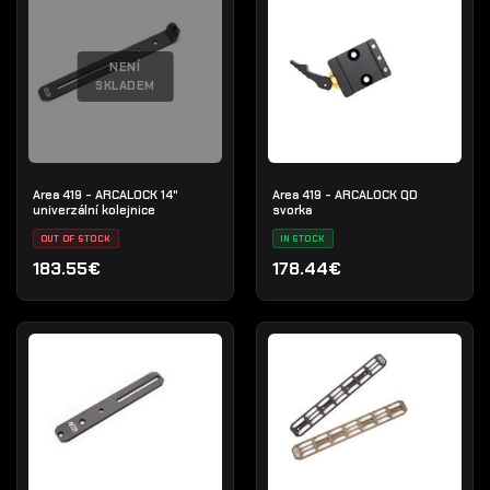
NENÍ
SKLADEM
Area 419 - ARCALOCK 14"
Area 419 - ARCALOCK QD
univerzální kolejnice
svorka
OUT OF STOCK
IN STOCK
183.55€
178.44€