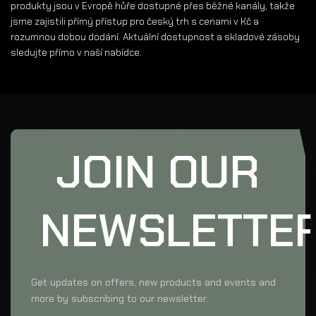
produkty jsou v Evropě hůře dostupné přes běžné kanály, takže
jsme zajistili přímý přístup pro český trh s cenami v Kč a
rozumnou dobou dodání. Aktuální dostupnost a skladové zásoby
sledujte přímo v naší nabídce.
JOIN OUR
NEWSLETTE
Get updates on offers, new products and events and
more by subscribing to our newsletter.