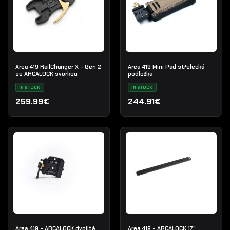
Area 419 RailChanger X - Gen 2
Area 419 Mini Pad střelecká
se ARCALOCK svorkou
podložka
IN STOCK
IN STOCK
259.99€
244.91€
Area 419 - ARCALOCK dvojitá
Area 419 - ARCALOCK 17"