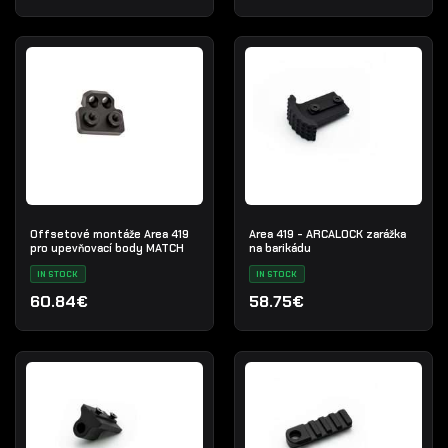
Offsetové montáže Area 419
Area 419 - ARCALOCK zarážka
pro upevňovací body MATCH
na barikádu
IN STOCK
IN STOCK
60.84€
58.75€