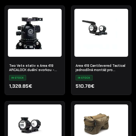
Two Vets stativ s Area 419
Area 419 Cantilevered Tactical
ARCALOCK duální svorkou -
jednodílná montáž pro
QDT V2 LS I
puškohled
IN STOCK
IN STOCK
1,328.85€
510.78€