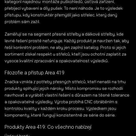
kategorií najednou: montáže puškohledů, úsťová zařízení,
přebíjecí vybavení a díly pušek. To není náhoda. Je to výsledek
přístupu, kdy konstruktér přemýšlí jako střelec, který daný
problém sám zažil.
Zaměřují se na segment přesné střelby a dálkové střelby, kde
levné řešení prostě nefunguje. Každý produkt je navržen tak, aby
řešil konkrétní problém, ne aby jen zaplnil katalog. Proto si jejich
sortiment získal respekt u střelců, kteří jsou ochotní zaplatit za
vysoce kvalitní zpracování a opakovatelnost výsledků.
Filozofie a přístup Area 419
Značka vznikla z potřeby přesných střelců, kteří nenašli na trhu
produkty splňující jejich nároky. Místo kompromisu se rozhodli
navrhovat a vyrábět vlastní řešení s důrazem na těsné tolerance
a opakovatelné výsledky. Výroba probíhá CNC obráběním s
kontrolou kvality v každém kroku procesu. Výsledkem jsou
komponenty, které fungují konzistentně ze série do série.
Produkty Area 419: Co všechno nabízejí