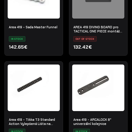
Area 419 - Sada Master Funnel
AREA 419 DIVING BOARD pro
TACTICAL ONE PIECE montáž
optiky
IN STOCK
OUT OF STOCK
142.65€
132.42€
Area 419 - Tikka T3 Standard
Area 419 - ARCALOCK 8"
Action Vylepšená Lišta na
univerzální kolejnice
Optiku
IN STOCK
IN STOCK