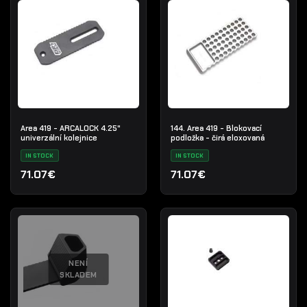
Area 419 - ARCALOCK 4.25"
144. Area 419 - Blokovací
univerzální kolejnice
podložka - čirá eloxovaná
IN STOCK
IN STOCK
71.07€
71.07€
NENÍ
SKLADEM