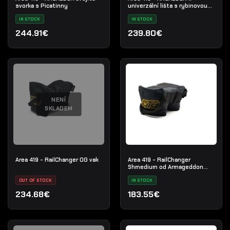
svorka s Picatinny
univerzální lišta s rybinovou
drážkou
IN STOCK
IN STOCK
244.91€
239.80€
NENÍ
SKLADEM
Area 419 - RailChanger OG vak
Area 419 - RailChanger
Shmedium od Armageddon
Gear
OUT OF STOCK
IN STOCK
234.68€
183.55€