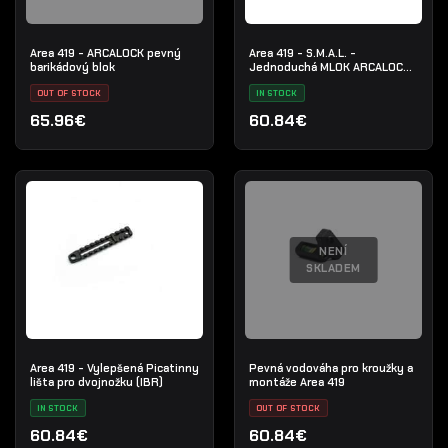
Area 419 - ARCALOCK pevný
Area 419 - S.M.A.L. -
barikádový blok
Jednoduchá MLOK ARCALOCK
lišta
OUT OF STOCK
IN STOCK
65.96€
60.84€
NENÍ
SKLADEM
Area 419 - Vylepšená Picatinny
Pevná vodováha pro kroužky a
lišta pro dvojnožku (IBR)
montáže Area 419
IN STOCK
OUT OF STOCK
60.84€
60.84€