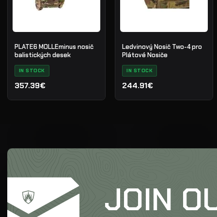
PLATE6 MOLLEminus nosič
Ledvinový Nosič Two-4 pro
balistických desek
Plátové Nosiče
IN STOCK
IN STOCK
357.39€
244.91€
JOIN O