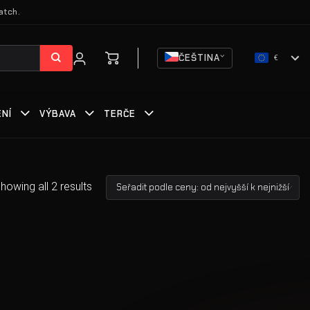
atch.
ČEŠTINA
€
ENÍ
VÝBAVA
TERČE
howing all 2 results