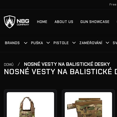
Přeskočit
Free
na
obsah
HOME
ABOUT US
GUN SHOWCASE
BRANDS
PUŠKA
PISTOLE
ZAMĚŘOVÁNÍ
S
/
NOSNÉ VESTY NA BALISTICKÉ DESKY
DOMŮ
NOSNÉ VESTY NA BALISTICKÉ