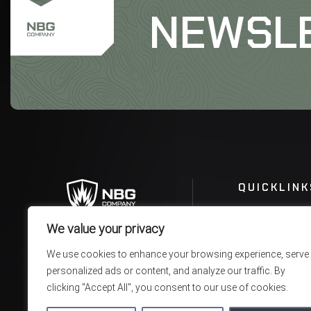
NEWSL
QUICKLINK
We value your privacy
We use cookies to enhance your browsing experience, serve
personalized ads or content, and analyze our traffic. By
clicking "Accept All", you consent to our use of cookies.