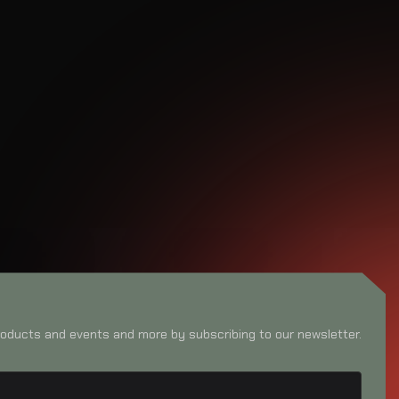
oducts and events and more by subscribing to our newsletter.