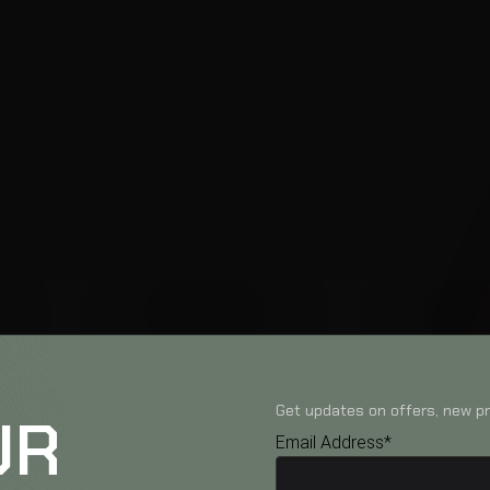
Get updates on offers, new pr
UR
Email Address*