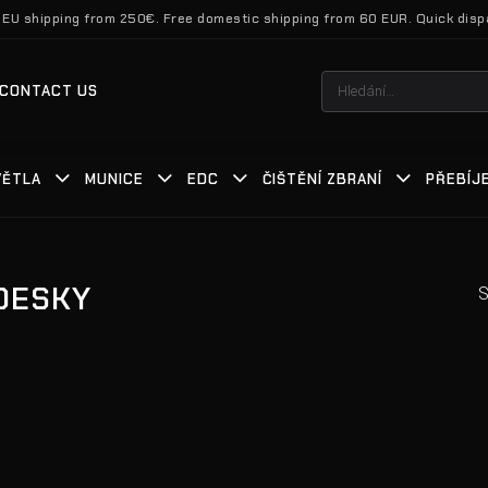
 EU shipping from 250€. Free domestic shipping from 60 EUR. Quick disp
Hledat:
CONTACT US
VĚTLA
MUNICE
EDC
ČIŠTĚNÍ ZBRANÍ
PŘEBÍJ
 DESKY
S