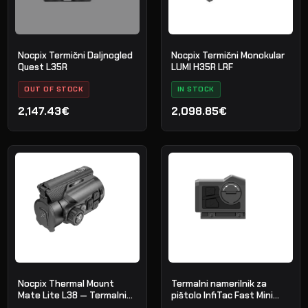
Nocpix Termični Daljnogled
Nocpix Termični Monokular
Quest L35R
LUMI H35R LRF
OUT OF STOCK
IN STOCK
2,147.43€
2,098.85€
Nocpix Thermal Mount
Termalni namerilnik za
Mate Lite L38 — Termalni
pištolo InfiTac Fast Mini
nastavek
FMP13