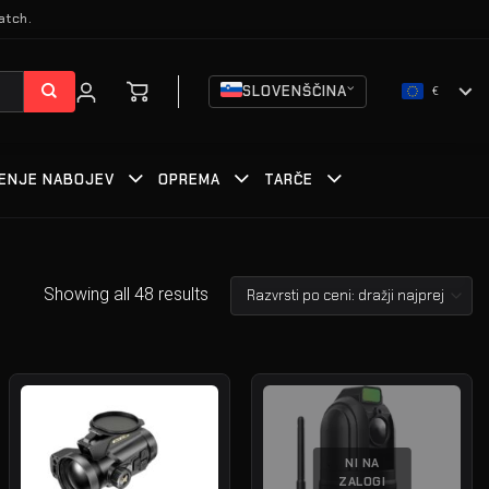
atch.
SLOVENŠČINA
€
ENJE NABOJEV
OPREMA
TARČE
Showing all 48 results
NI NA
ZALOGI