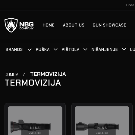
Skoči
Free
na
vsebino
HOME
ABOUT US
GUN SHOWCASE
BRANDS
PUŠKA
PIŠTOLA
NIŠANJENJE
LU
/
TERMOVIZIJA
DOMOV
TERMOVIZIJA
NI NA
NI NA
ZALOGI
ZALOGI