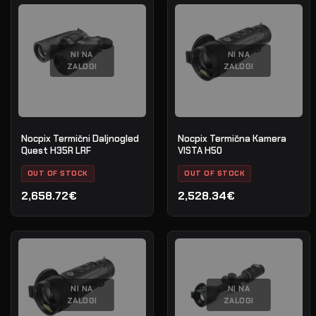
NI NA
NI NA
ZALOGI
ZALOGI
Nocpix Termični Daljnogled
Nocpix Termična Kamera
Quest H35R LRF
VISTA H50
OUT OF STOCK
OUT OF STOCK
2,658.72€
2,528.34€
NI NA
NI NA
ZALOGI
ZALOGI