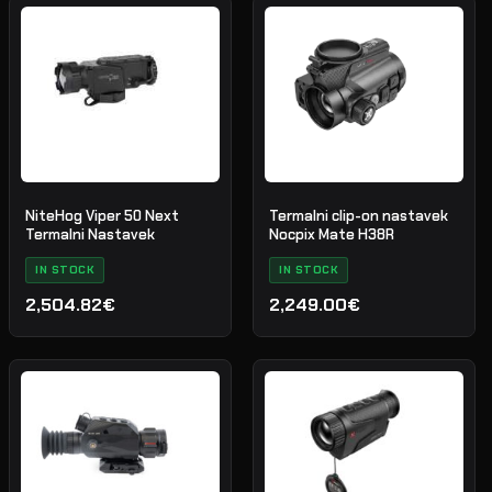
je
je:
bila:
2,722.25€.
3,629.66€.
NiteHog Viper 50 Next
Termalni clip-on nastavek
Termalni Nastavek
Nocpix Mate H38R
IN STOCK
IN STOCK
2,504.82€
2,249.00€