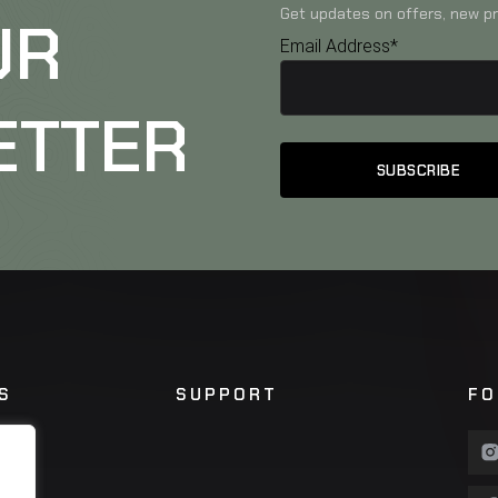
Get updates on offers, new pr
UR
Email Address*
ETTER
S
SUPPORT
FO