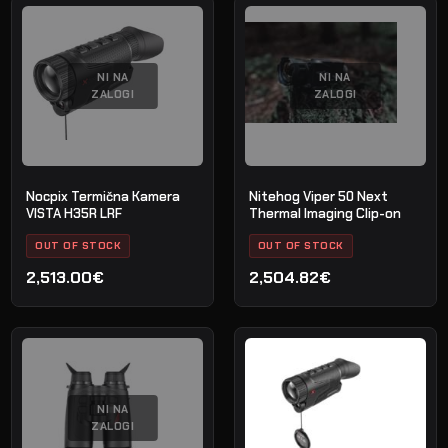
je
je:
bila:
2,799.00€.
3,100.00€.
NI NA
NI NA
ZALOGI
ZALOGI
Nocpix Termična Kamera
Nitehog Viper 50 Next
VISTA H35R LRF
Thermal Imaging Clip-on
OUT OF STOCK
OUT OF STOCK
2,513.00€
2,504.82€
NI NA
ZALOGI