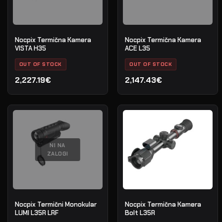
Nocpix Termična Kamera
Nocpix Termična Kamera
VISTA H35
ACE L35
OUT OF STOCK
OUT OF STOCK
2,227.19€
2,147.43€
NI NA
ZALOGI
Nocpix Termični Monokular
Nocpix Termična Kamera
LUMI L35R LRF
Bolt L35R