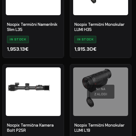
Nocpix Termični Namerilnik
Nocpix Termični Monokular
Slim L35
LUMI H35
IN STOCK
IN STOCK
1,953.13€
1,915.30€
NI NA
ZALOGI
Nocpix Termična Kamera
Nocpix Termični Monokular
Bolt P25R
LUMI L19