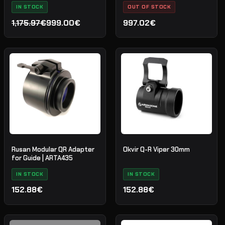
IN STOCK
OUT OF STOCK
1,175.97€
999.00€
997.02€
Izvirna
Trenutna
cena
cena
je
je:
bila:
999.00€.
1,175.97€.
Rusan Modular QR Adapter
Okvir Q-R Viper 30mm
for Guide | ARTA435
IN STOCK
IN STOCK
152.88€
152.88€