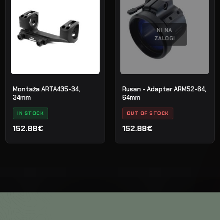
NI NA
ZALOGI
Montaža ARTA435-34,
Rusan - Adapter ARM52-64,
34mm
64mm
IN STOCK
OUT OF STOCK
152.88€
152.88€