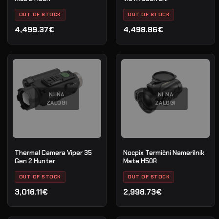
OUT OF STOCK
OUT OF STOCK
4,499.37€
4,498.86€
NI NA
NI NA
ZALOGI
ZALOGI
Thermal Camera Viper 35
Nocpix Termični Namerilnik
Gen 2 Hunter
Mate H50R
OUT OF STOCK
OUT OF STOCK
3,016.11€
2,998.73€