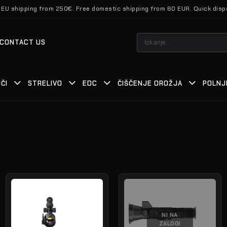
 EU shipping from 250€. Free domestic shipping from 60 EUR. Quick disp
Išči:
CONTACT US
ČI
STRELIVO
EDC
ČIŠČENJE OROŽJA
POLNJ
NI NA
ZALOGI