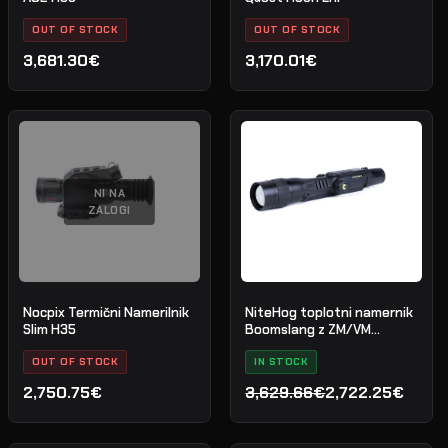
OUT OF STOCK
OUT OF STOCK
3,681.30€
3,170.01€
NI NA
ZALOGI
Nocpix Termični Namerilnik
NiteHog toplotni namernik
Slim H35
Boomslang z ZM/VM
montažo
OUT OF STOCK
IN STOCK
2,750.75€
3,629.66€
2,722.25€
Izvirna
Trenutna
cena
cena