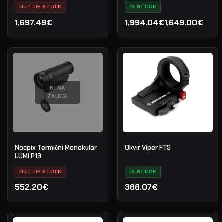
OUT OF STOCK
IN STOCK
1,697.49€
1,994.04€
1,649.00€
Izvirna
Trenutna
cena
cena
je
je:
bila:
1,649.00€.
1,994.04€.
NI NA
ZALOGI
Nocpix Termični Monokular
Okvir Viper FTS
LUMI P13
OUT OF STOCK
IN STOCK
552.20€
388.07€