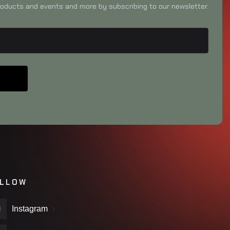
oducts and events and more by subscribing to our newsletter.
LLOW
Instagram