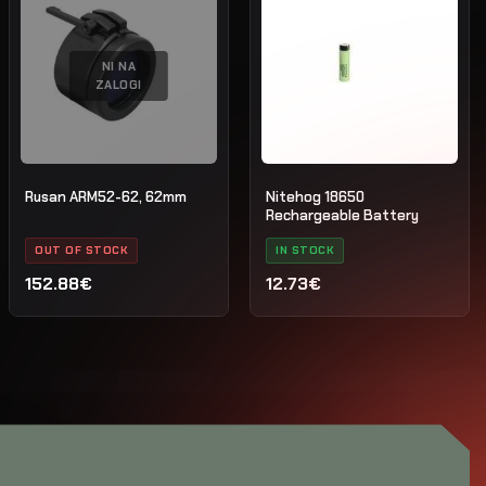
NI NA
ZALOGI
Rusan ARM52-62, 62mm
Nitehog 18650
Rechargeable Battery
OUT OF STOCK
IN STOCK
152.88€
12.73€