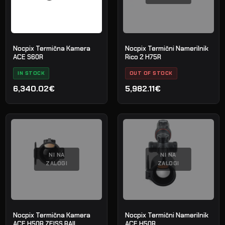
Nocpix Termična Kamera
Nocpix Termični Namerilnik
ACE S60R
Rico 2 H75R
IN STOCK
OUT OF STOCK
6,340.02€
5,982.11€
NI NA
NI NA
ZALOGI
ZALOGI
Nocpix Termična Kamera
Nocpix Termični Namerilnik
ACE H50R ZEISS RAIL
ACE H50R