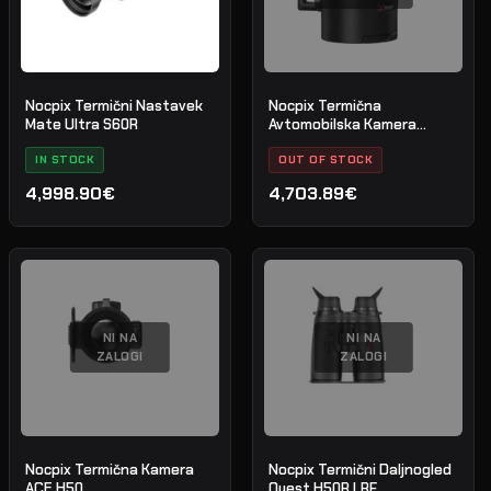
Nocpix Termični Nastavek
Nocpix Termična
Mate Ultra S60R
Avtomobilska Kamera
M6T25S
IN STOCK
OUT OF STOCK
4,998.90€
4,703.89€
NI NA
NI NA
ZALOGI
ZALOGI
Nocpix Termična Kamera
Nocpix Termični Daljnogled
ACE H50
Quest H50R LRF