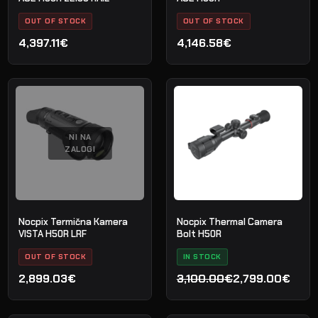
OUT OF STOCK
OUT OF STOCK
4,397.11€
4,146.58€
NI NA
ZALOGI
Nocpix Termična Kamera
Nocpix Thermal Camera
VISTA H50R LRF
Bolt H50R
OUT OF STOCK
IN STOCK
2,899.03€
3,100.00€
2,799.00€
Izvirna
Trenutna
cena
cena