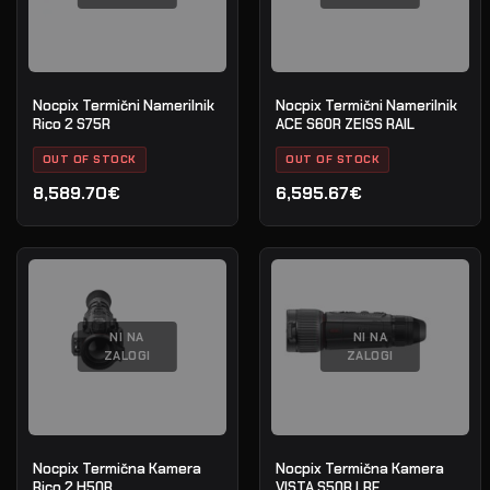
Nocpix Termični Namerilnik
Nocpix Termični Namerilnik
Rico 2 S75R
ACE S60R ZEISS RAIL
OUT OF STOCK
OUT OF STOCK
8,589.70€
6,595.67€
NI NA
NI NA
ZALOGI
ZALOGI
Nocpix Termična Kamera
Nocpix Termična Kamera
Rico 2 H50R
VISTA S50R LRF