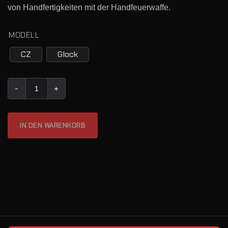
von Handfertigkeiten mit der Handfeuerwaffe.
MODELL
CZ
Glock
Double Alpha Trockentraining Magazin Menge
IN DEN WARENKORB