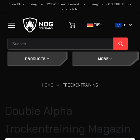
Zum
Free EU shipping from 250€. Free domestic shipping from 60 EUR. Quick
dispatch.
Inhalt
springen
DE
€
Suchen
nach:
PRODUCTS
MORE
HOME
TROCKENTRAINING
Double Alpha
Trockentraining Magazin