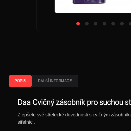
POPIS
DALŠÍ INFORMACE
Daa Cvičný zásobník pro suchou s
Zlepšete své střelecké dovednosti s cvičným zásobníke
střelnici.