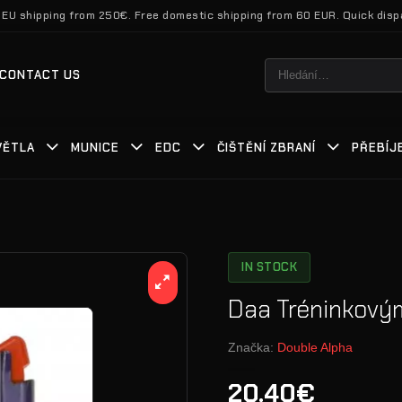
 EU shipping from 250€. Free domestic shipping from 60 EUR. Quick disp
Hledat:
CONTACT US
VĚTLA
MUNICE
EDC
ČIŠTĚNÍ ZBRANÍ
PŘEBÍJ
IN STOCK
Daa Tréninkovým
Značka:
Double Alpha
20.40€