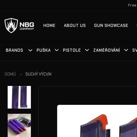
Přeskočit
Free
na
obsah
HOME
ABOUT US
GUN SHOWCASE
BRANDS
PUŠKA
PISTOLE
ZAMĚŘOVÁNÍ
S
DOMŮ
SUCHÝ VÝCVIK