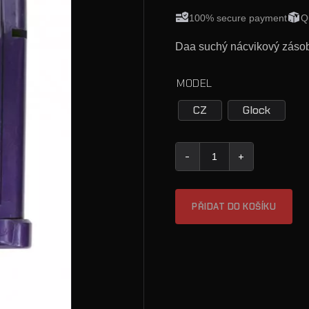
100% secure payment
Q
Daa suchý nácvikový zásobní
MODEL
CZ
Glock
Daa Tréninkovým Zásobník 
PŘIDAT DO KOŠÍKU