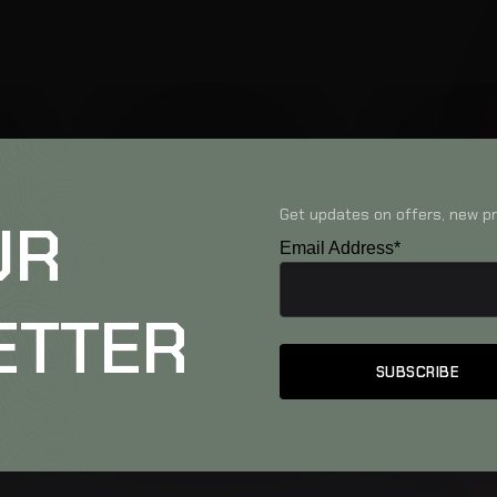
Get updates on offers, new pr
UR
Email Address*
ETTER