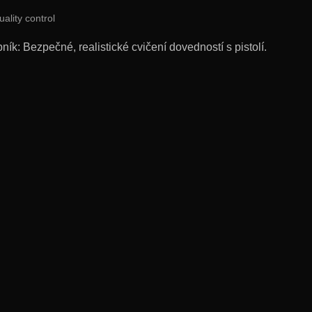
uality control
k: Bezpečné, realistické cvičení dovedností s pistolí.
pro Suchou Střelbu množství