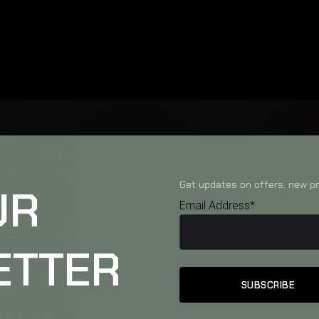
Get updates on offers, new pr
UR
Email Address*
ETTER