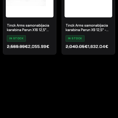
Tinck Arms samonabíjacia
Tinck Arms samonabíjacia
karabina Perun X16 12,5"
karabina Perun X9 12,5" -
kal. 5.56x45
kal. 9x19mm
IN STOCK
IN STOCK
2,569.99€
2,055.99€
2,040.05€
1,632.04€
Pôvodná
Aktuálna
Pôvodná
Aktuálna
cena
cena
cena
cena
bola:
je:
bola:
je:
2,569.99€.
2,055.99€.
2,040.05€.
1,632.04€.