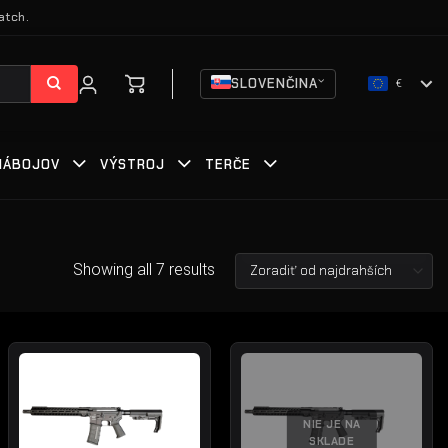
atch.
SLOVENČINA
€
 NÁBOJOV
VÝSTROJ
TERČE
Showing all 7 results
NIE JE NA
SKLADE