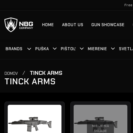
Skip
Free
to
content
HOME
ABOUT US
GUN SHOWCASE
BRANDS
PUŠKA
PIŠTOĽ
MIERENIE
SVETL
/
TINCK ARMS
DOMOV
TINCK ARMS
NIE JE NA
SKLADE