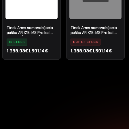
Tinck Arms samonabíjacia
Tinck Arms samonabíjacia
puška AR X15-MS Pro kal.
puška AR X15-MS Pro kal.
5.56x45 (.223 Rem) - 12,5"
.300 Blackout - 12,5"
IN STOCK
OUT OF STOCK
1,988.93€
1,591.14€
1,988.93€
1,591.14€
Pôvodná
Aktuálna
Pôvodná
Aktuálna
cena
cena
cena
cena
bola:
je:
bola:
je:
1,988.93€.
1,591.14€.
1,988.93€.
1,591.14€.