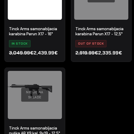
Tinck Arms samonabíjacia
Tinck Arms samonabíjacia
karabina Perun X17 - 16"
karabina Perun X17 - 12,5"
IN STOCK
OUT OF STOCK
3,049.99€
2,439.99€
2,919.99€
2,335.99€
Pôvodná
Aktuálna
Pôvodná
Aktuálna
cena
cena
cena
cena
bola:
je:
bola:
je:
3,049.99€.
2,439.99€.
2,919.99€.
2,335.99€.
NIE JE NA
SKLADE
Tinck Arms samonabíjacia
puška AR X9 kal. 9x19 - 12,5"