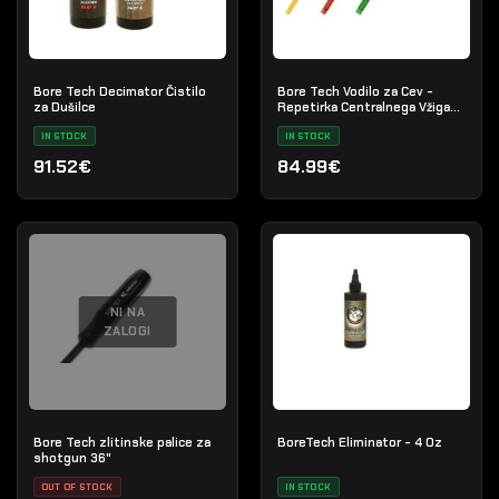
Bore Tech Decimator Čistilo
Bore Tech Vodilo za Cev -
za Dušilce
Repetirka Centralnega Vžiga
(8mm/.416 Cal)
IN STOCK
IN STOCK
91.52€
84.99€
NI NA
ZALOGI
Bore Tech zlitinske palice za
BoreTech Eliminator - 4 Oz
shotgun 36"
OUT OF STOCK
IN STOCK