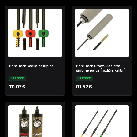
Bore Tech Vodilo za Krpice
Bore Tech Proof-Positive
čistilne palice (različni kalibri)
IN STOCK
IN STOCK
111.97€
91.52€