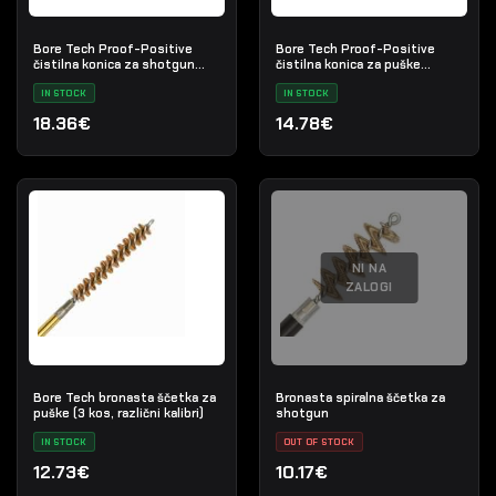
Bore Tech Proof-Positive
Bore Tech Proof-Positive
čistilna konica za shotgun
čistilna konica za puške
(12/16/20 GA)
(različni kalibri)
IN STOCK
IN STOCK
18.36€
14.78€
NI NA
ZALOGI
Bore Tech bronasta ščetka za
Bronasta spiralna ščetka za
puške (3 kos, različni kalibri)
shotgun
IN STOCK
OUT OF STOCK
12.73€
10.17€