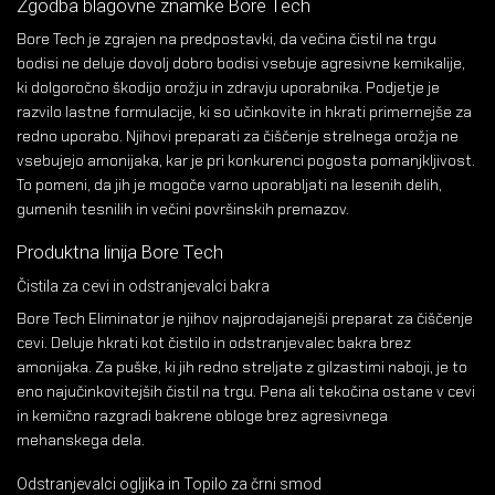
Zgodba blagovne znamke Bore Tech
Bore Tech je zgrajen na predpostavki, da večina čistil na trgu
bodisi ne deluje dovolj dobro bodisi vsebuje agresivne kemikalije,
ki dolgoročno škodijo orožju in zdravju uporabnika. Podjetje je
razvilo lastne formulacije, ki so učinkovite in hkrati primernejše za
redno uporabo. Njihovi preparati za čiščenje strelnega orožja ne
vsebujejo amonijaka, kar je pri konkurenci pogosta pomanjkljivost.
To pomeni, da jih je mogoče varno uporabljati na lesenih delih,
gumenih tesnilih in večini površinskih premazov.
Produktna linija Bore Tech
Čistila za cevi in odstranjevalci bakra
Bore Tech Eliminator je njihov najprodajanejši preparat za čiščenje
cevi. Deluje hkrati kot čistilo in odstranjevalec bakra brez
amonijaka. Za puške, ki jih redno streljate z gilzastimi naboji, je to
eno najučinkovitejših čistil na trgu. Pena ali tekočina ostane v cevi
in kemično razgradi bakrene obloge brez agresivnega
mehanskega dela.
Odstranjevalci ogljika in Topilo za črni smod