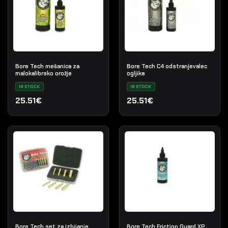
Bore Tech mešanica za
Bore Tech C4 odstranjevalec
malokalibrsko orožje
ogljika
IN STOCK
IN STOCK
25.51€
25.51€
Bore Tech set za izbijanje
Bore Tech Friction Guard XP