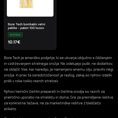
Bore Tech bombažni vatni
palčke - paket 100 kosov
IN STOCK
10.17€
Bore Tech je ameriško podjetje, ki se ukvarja izključno s čiščenjem
in vzdrževanjem strelnega orožja. Ne izdelujejo pušk, ne dodatkov,
ne oblačil. Vse, kar naredijo, je namenjeno enemu cilju: pravilni negi
orožja. In prav ta osredotočenost je razlog, zakaj so njihovi izdelki
prišli v roke toliko resnih strelcev.
Njihovi kemični čistilni preparati in čistilna orodja so razviti za
praktično uporabo na strelišču in doma. Gre za premišljene rešitve
za konkretne težave, ne za marketinške rešitve z bleščečo
etiketo.