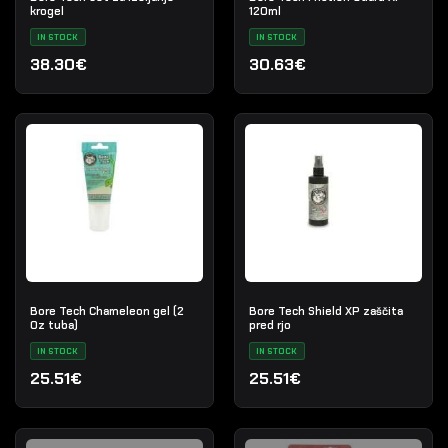
krogel
120ml
IN STOCK
IN STOCK
38.30€
30.63€
Bore Tech Chameleon gel (2
Bore Tech Shield XP zaščita
Oz tuba)
pred rjo
IN STOCK
IN STOCK
25.51€
25.51€