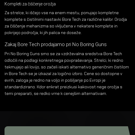
Kompleti za čiščenje orožja
Za strelce, ki iščejo vse na enem mestu, ponujajo kompletne
komplete s čistilnimi nastavki Bore Tech za različne kalibr. Orodja
za čiščenje mehanizma so vključena v nekatere komplete in
pokrijejo področja, ki jih palica ne doseže.
Zakaj Bore Tech prodajamo pri No Boring Guns
Pri No Boring Guns smo se za vzdrževalna sredstva Bore Tech
odločili na podlagi konkretnega povpraševanja. Strelci, ki redno
tekmujejo ali lovijo, so začeli iskati alternativo generičnim čistilom
in Bore Tech se je izkazal za logično izbiro. Cene so dostopne v
evrih, zaloga je redno na voljo in pošiljanje po Evropi je
standardizirano. Kdor enkrat preizkusi kakovost nege orožja s
temi preparati, se redko vrne k cenejšim alternativam.