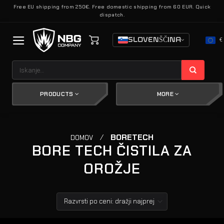
Skoči
Free EU shipping from 250€. Free domestic shipping from 60 EUR. Quick
dispatch.
na
vsebino
SLOVENŠČINA
€
Išči:
PRODUCTS
MORE
/
BORETECH
DOMOV
BORE TECH ČISTILA ZA
OROŽJE