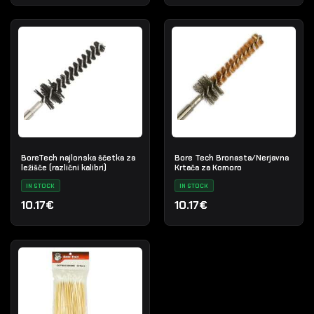
BoreTech najlonska ščetka za
Bore Tech Bronasta/Nerjavna
ležišče (različni kalibri)
Krtača za Komoro
IN STOCK
IN STOCK
10.17€
10.17€