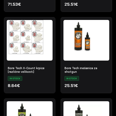
71.53€
25.51€
Bore Tech X-Count krpice
Bore Tech mešanica za
(različne velikosti)
shotgun
IN STOCK
IN STOCK
8.64€
25.51€