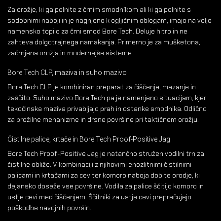
Za orožje, ki ga polnite z črnim smodníkom ali ki ga polnite s
sodobnimi naboji in je nagnjeno k ogljičnim oblogam, imajo na voljo
namensko topilo za črni smod Bore Tech. Deluje hitro in ne
zahteva dolgotrajnega namakanja. Primerno je za mušketona,
začrnjena orožja in modernejše sisteme.
Bore Tech CLP, maziva in suho mazivo
Bore Tech CLP je kombiniran preparat za čiščenje, mazanje in
zaščito. Suho mazivo Bore Tech pa je namenjeno situacijam, kjer
tekočinska maziva privabljajo prah in ostanke smodnika. Odlično
za prožilne mehanizme in drsne površine pri taktičnem orožju.
Čistilne palice, krtače in Bore Tech Proof-Positive Jag
Bore Tech Proof-Positive Jag je natančno stružen vodilni trn za
čistilne obliže. V kombinaciji z njihovimi enozlitnimi čistilnimi
palicami in krtačami za cev ter komoro naboja dobite orodje, ki
dejansko doseže vse površine. Vodila za palice ščitijo komoro in
ustje cevi med čiščenjem. Ščitniki za ustje cevi preprečujejo
poškodbe navojnih površin.