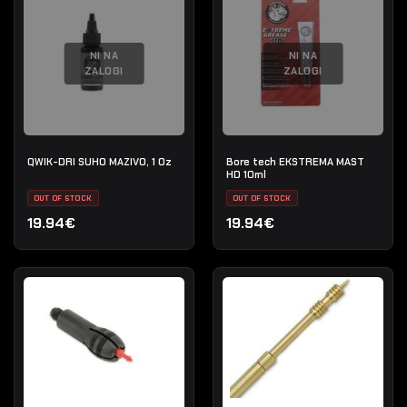
NI NA
NI NA
ZALOGI
ZALOGI
QWIK-DRI SUHO MAZIVO, 1 Oz
Bore tech EKSTREMA MAST
HD 10ml
OUT OF STOCK
OUT OF STOCK
19.94€
19.94€