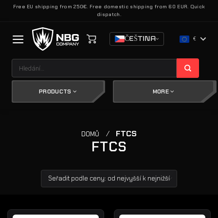
Přeskočit
Free EU shipping from 250€. Free domestic shipping from 60 EUR. Quick
dispatch.
na
obsah
ČEŠTINA
€
Hledat:
PRODUCTS
MORE
/
FTCS
DOMŮ
FTCS