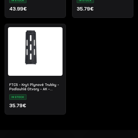
- Nr. 33
IN STOCK
IN STOCK
43.99€
35.79€
FTCS - Kryt Plynové Trubky -
Podlouhlé Otvory - AK -
Cerakote - Černý - Č. 30
IN STOCK
35.79€