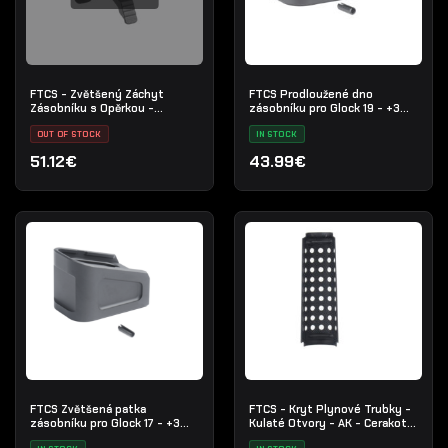
FTCS - Zvětšený Záchyt
FTCS Prodloužené dno
Zásobníku s Opěrkou -
zásobníku pro Glock 19 - +3
Platforma AK - Č.16
náboje - Graphite Black H-146
OUT OF STOCK
- Nr. 37
IN STOCK
51.12€
43.99€
FTCS Zvětšená patka
FTCS - Kryt Plynové Trubky -
zásobníku pro Glock 17 - +3
Kulaté Otvory - AK - Cerakote
náboje - Graphite Black H-146
- Černý - Č. 31