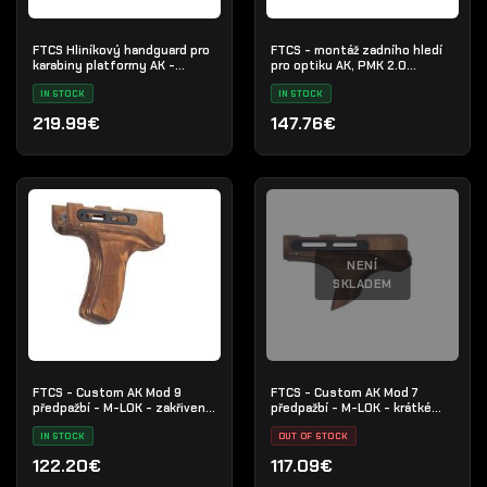
FTCS Hliníkový handguard pro
FTCS - montáž zadního hledí
karabiny platformy AK -
pro optiku AK, PMK 2.0
Velikost S - Černá - Nr. 34
Picatinny
IN STOCK
IN STOCK
219.99€
147.76€
NENÍ
SKLADEM
FTCS - Custom AK Mod 9
FTCS - Custom AK Mod 7
předpažbí - M-LOK - zakřivené
předpažbí - M-LOK - krátké
dopředu
zakřivené dopředu
IN STOCK
OUT OF STOCK
122.20€
117.09€