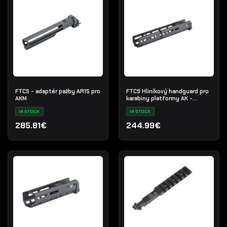
FTCS - adaptér pažby AR15 pro
FTCS Hliníkový handguard pro
AKM
karabiny platformy AK -
Velikost M - Černý - Nr. 35
IN STOCK
IN STOCK
285.81€
244.99€