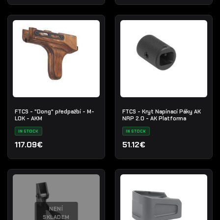
FTCS - "Dong" předpažbí - M-
FTCS - Kryt Napínací Páky AK
LOK - AKM
NRP 2.0 - AK Platforma
IN STOCK
IN STOCK
117.09€
51.12€
NENÍ
SKLADEM