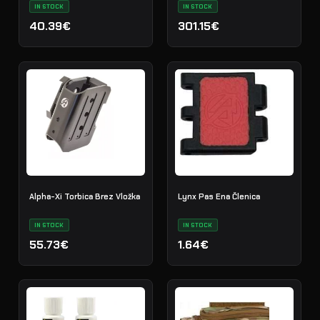
IN STOCK
IN STOCK
40.39€
301.15€
Alpha-Xi Torbica Brez Vložka
Lynx Pas Ena Členica
IN STOCK
IN STOCK
55.73€
1.64€