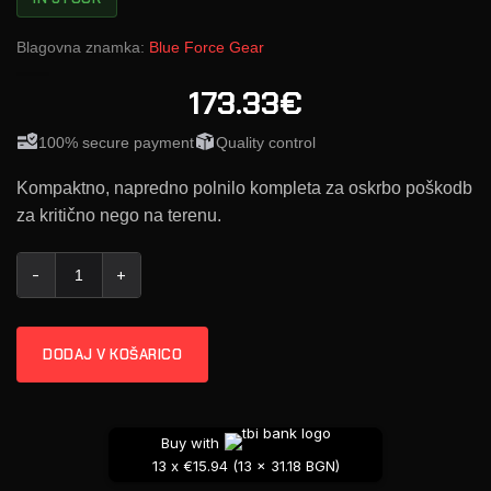
Blagovna znamka:
Blue Force Gear
173.33€
100% secure payment
Quality control
Kompaktno, napredno polnilo kompleta za oskrbo poškodb
za kritično nego na terenu.
Srednja TKN!™ Polnilna Enota - ADVANCED količina
DODAJ V KOŠARICO
Buy with
13 x €15.94 (13 x 31.18 BGN)