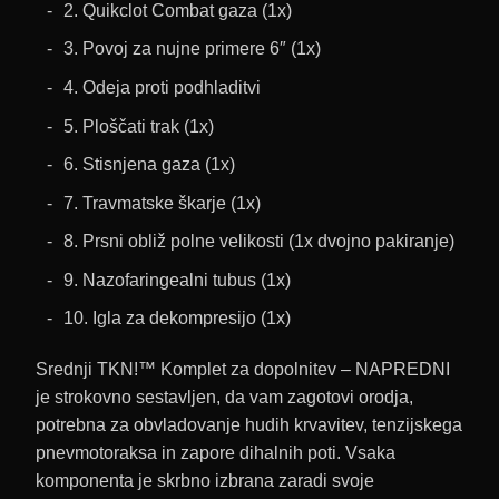
2. Quikclot Combat gaza (1x)
3. Povoj za nujne primere 6″ (1x)
4. Odeja proti podhladitvi
5. Ploščati trak (1x)
6. Stisnjena gaza (1x)
7. Travmatske škarje (1x)
8. Prsni obliž polne velikosti (1x dvojno pakiranje)
9. Nazofaringealni tubus (1x)
10. Igla za dekompresijo (1x)
Srednji TKN!™ Komplet za dopolnitev – NAPREDNI
je strokovno sestavljen, da vam zagotovi orodja,
potrebna za obvladovanje hudih krvavitev, tenzijskega
pnevmotoraksa in zapore dihalnih poti. Vsaka
komponenta je skrbno izbrana zaradi svoje