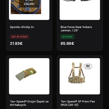
ZALOGI
Sponke Ulticlip 3+
Blue Force Gear Vickers
Jermen, 1.25"
OUT OF STOCK
IN STOCK
21.93€
65.96€
Ten-Speed® Enojni Žepek za
Ten-Speed® SF Prsni Pas
M4 Nabojnik
SR25 (AR-10)