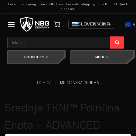
Skoči
Free EU shipping from 250€. Free domestic shipping from 60 EUR. Quick
dispatch.
na
vsebino
SLOVENŠČINA
€
Išči:
PRODUCTS
MORE
DOMOV
MEDICINSKA OPREMA
Srednja TKN!™ Polnilna
Enota – ADVANCED