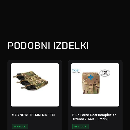
PODOBNI IZDELKI
MAG NOW! TROJNI M4 ETUI
Blue Force Gear Komplet za
Trauma ZDAJ! - Srednji
IN STOCK
IN STOCK