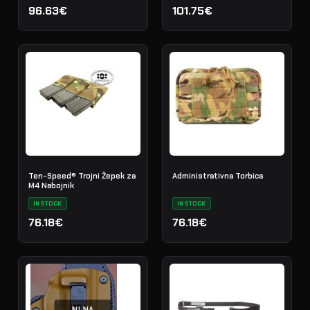
96.63€
101.75€
Ten-Speed® Trojni Žepek za
Administrativna Torbica
M4 Nabojnik
IN STOCK
IN STOCK
76.18€
76.18€
NI NA