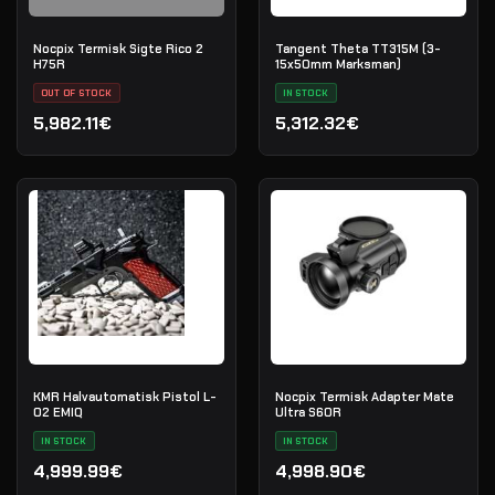
Nocpix Termisk Sigte Rico 2
Tangent Theta TT315M (3-
H75R
15x50mm Marksman)
OUT OF STOCK
IN STOCK
5,982.11€
5,312.32€
KMR Halvautomatisk Pistol L-
Nocpix Termisk Adapter Mate
02 EMIQ
Ultra S60R
IN STOCK
IN STOCK
4,999.99€
4,998.90€