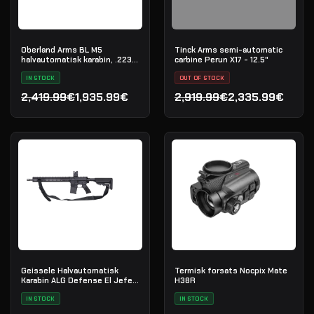
Oberland Arms BL M5
Tinck Arms semi-automatic
halvautomatisk karabin, .223
carbine Perun X17 - 12.5"
Rem
IN STOCK
OUT OF STOCK
2,419.99€
1,935.99€
2,919.99€
2,335.99€
Den oprindelige pris var: 2,419.99€.
Den aktuelle pris er: 1,935.99€.
Den oprindelige pris var: 
Den aktuelle pris er: 2,3
Geissele Halvautomatisk
Termisk forsats Nocpix Mate
Karabin ALG Defense El Jefe
H38R
16" AR-15 5.56 NATO - Black
IN STOCK
IN STOCK