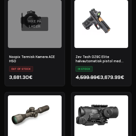
IKKE PÅ
LAGER
Nocpix Termisk Kamera ACE
Zev Tech OZ9C Elite
H50
halvautomatisk pistol med
Trijicon RMR, kal. 9×19
OUT OF STOCK
IN STOCK
3,681.30€
4,599.99€
3,679.99€
Den oprindelige pris var:
Den aktuelle pris er: 3,67