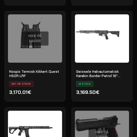
IKKE PÅ
LAGER
Nocpix Termisk Kikkert Quest
Geissele Halvautomatisk
H50R LRF
Karabin Border Patrol 16"
5.56MM - Black
OUT OF STOCK
IN STOCK
3,170.01€
3,169.50€
IKKE PÅ