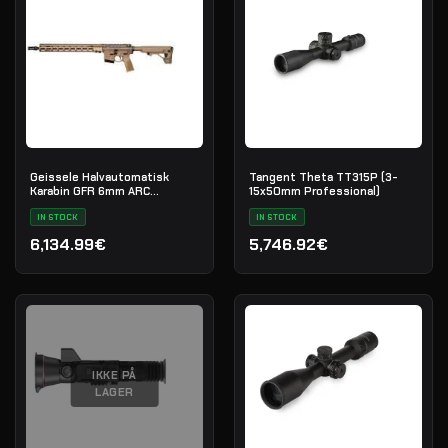
Geissele Halvautomatisk
Tangent Theta TT315P (3-
Karabin GFR 6mm ARC
15x50mm Professional)
Maritime Reconnaissance 18"
- DDC
IN STOCK
IN STOCK
6,134.99€
5,746.92€
IKKE PÅ
LAGER