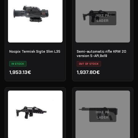
IKKE PÅ
LAGER
Nocpix Termisk Sigte Slim L35
Semi-automatic rifle KRW 20
version 5-AR,9х19
IN STOCK
OUT OF STOCK
1,953.13€
1,937.80€
IKKE PÅ
LAGER