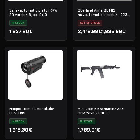
Semi-automatic pistol KRW
Oberland Arms BL M12
20 version 3, cal. 9x19
halvautomatisk karabin, .223
Rem
IN STOCK
OUT OF STOCK
1,937.80€
2,419.99€
1,935.99€
Den oprindelige pris var: 
Den aktuelle pris er: 1,93
Nocpix Termisk Monokular
Mini Jack 5,56x45mm/.223
LUMI H35
REM WBP X KRUK
IN STOCK
IN STOCK
1,915.30€
1,789.01€