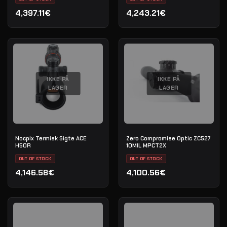
4,397.11€
4,243.21€
IKKE PÅ
IKKE PÅ
LAGER
LAGER
Nocpix Termisk Sigte ACE
Zero Compromise Optic ZC527
H50R
10MIL MPCT2X
OUT OF STOCK
OUT OF STOCK
4,146.58€
4,100.56€