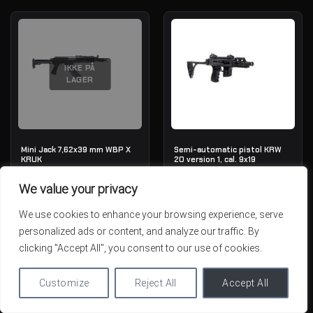
IKKE PÅ
LAGER
Mini Jack 7,62x39 mm WBP X
Semi-automatic pistol KRW
KRUK
20 version 1, cal. 9x19
OUT OF STOCK
IN STOCK
We value your privacy
1,789.01€
1,784.41€
We use cookies to enhance your browsing experience, serve
personalized ads or content, and analyze our traffic. By
clicking "Accept All", you consent to our use of cookies.
Customize
Reject All
Accept All
IKKE PÅ
IKKE PÅ
LAGER
LAGER