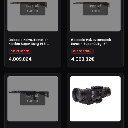
IKKE PÅ
IKKE PÅ
LAGER
LAGER
Geissele Halvautomatisk
Geissele Halvautomatisk
Karabin Super Duty 14.5"
Karabin Super Duty 16"
5.56MM - DDC
5.56MM - DDC
OUT OF STOCK
OUT OF STOCK
4,089.82€
4,089.82€
IKKE PÅ
LAGER