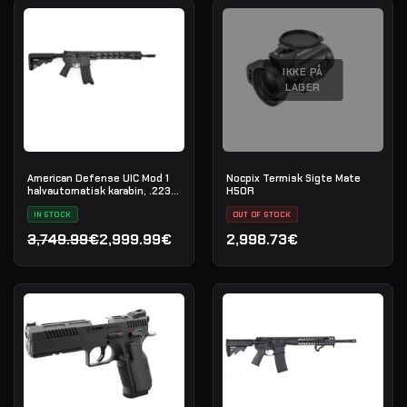
IKKE PÅ
LAGER
American Defense UIC Mod 1
Nocpix Termisk Sigte Mate
halvautomatisk karabin, .223
H50R
Rem
IN STOCK
OUT OF STOCK
3,749.99€
2,999.99€
2,998.73€
Den oprindelige pris var: 3,749.99€.
Den aktuelle pris er: 2,999.99€.