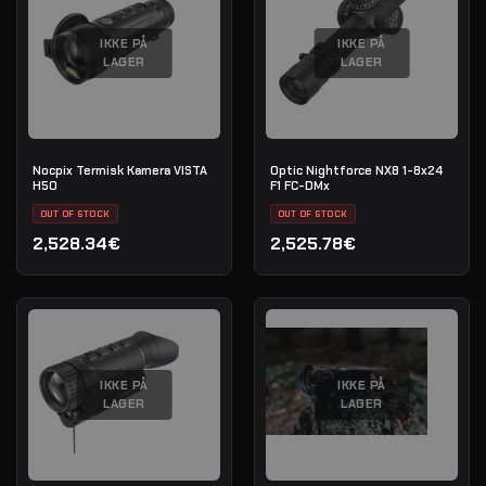
IKKE PÅ
IKKE PÅ
LAGER
LAGER
Nocpix Termisk Kamera VISTA
Optic Nightforce NX8 1-8x24
H50
F1 FC-DMx
OUT OF STOCK
OUT OF STOCK
2,528.34€
2,525.78€
IKKE PÅ
IKKE PÅ
LAGER
LAGER