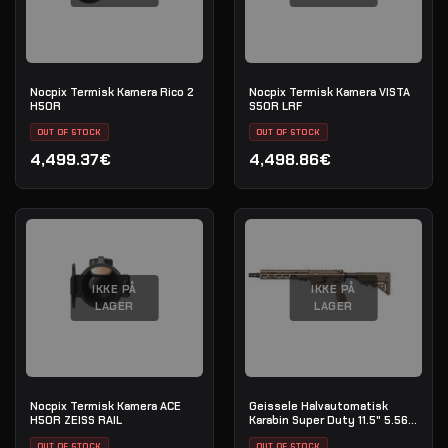
Nocpix Termisk Kamera Rico 2
Nocpix Termisk Kamera VISTA
H50R
S50R LRF
OUT OF STOCK
OUT OF STOCK
4,499.37€
4,498.86€
IKKE PÅ
IKKE PÅ
LAGER
LAGER
Nocpix Termisk Kamera ACE
Geissele Halvautomatisk
H50R ZEISS RAIL
Karabin Super Duty 11.5" 5.56
NATO - DDC
OUT OF STOCK
OUT OF STOCK