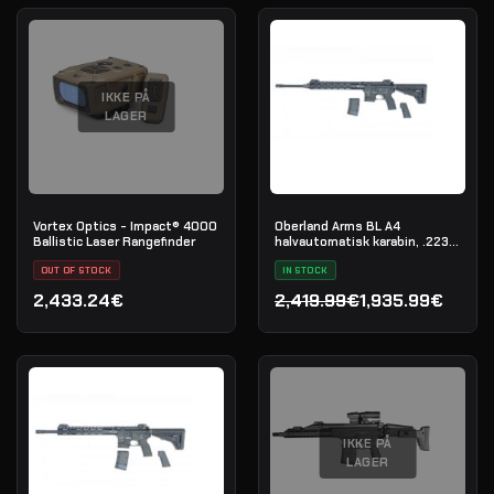
IKKE PÅ
LAGER
Vortex Optics - Impact® 4000
Oberland Arms BL A4
Ballistic Laser Rangefinder
halvautomatisk karabin, .223
Rem
OUT OF STOCK
IN STOCK
2,433.24€
2,419.99€
1,935.99€
Den oprindelige pris var: 
Den aktuelle pris er: 1,93
IKKE PÅ
LAGER