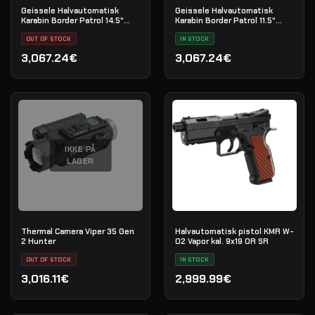
Geissele Halvautomatisk
Geissele Halvautomatisk
Karabin Border Patrol 14.5"
Karabin Border Patrol 11.5"
5.56MM - Black
5.56MM - Black
OUT OF STOCK
IN STOCK
3,067.24€
3,067.24€
IKKE PÅ
LAGER
Thermal Camera Viper 35 Gen
Halvautomatisk pistol KMR W-
2 Hunter
02 Vapor kal. 9x19 OR SR
OUT OF STOCK
IN STOCK
3,016.11€
2,999.99€