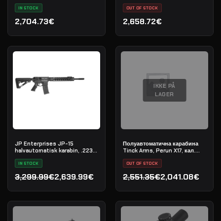
L-COMP
IN STOCK
OUT OF STOCK
2,704.73€
2,658.72€
IKKE PÅ
LAGER
JP Enterprises JP-15
Полуавтоматична карабина
halvautomatisk karabin, .223
Tinck Arms, Perun X17, кал.
Rem
.308 Win, дължина на цевта
IN STOCK
12,5"
OUT OF STOCK
3,299.99€
2,639.99€
2,551.35€
2,041.08€
Den oprindelige pris var: 3,299.99€.
Den aktuelle pris er: 2,639.99€.
Den oprindelige pris var: 
Den aktuelle pris er: 2,04