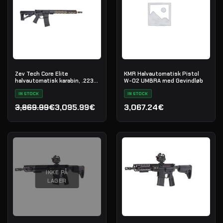
Zev Tech Core Elite
KMR Halvautomatisk Pistol
halvautomatisk karabin, .223
W-02 UMBRA med Gevindløb
Rem
IN STOCK
IN STOCK
3,869.99€
3,095.99€
3,067.24€
Den oprindelige pris var: 3,869.99€.
Den aktuelle pris er: 3,095.99€.
IKKE PÅ
LAGER