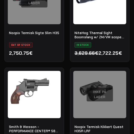
LAGER
Nocpix Termisk Sigte Slim H35
NiteHog Thermal Sight
Boomslang w/ ZM/VM scope
mount
OUT OF STOCK
IN STOCK
2,750.75€
3,629.66€
2,722.25€
Den oprindelige pris var:
Den aktuelle pris er: 2,72
IKKE PÅ
LAGER
Smith & Wesson -
Nocpix Termisk Kikkert Quest
PERFORMANCE CENTER® 586
H35R LRF