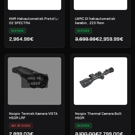
KMR Halvautomatisk Pistol L-
LWRC DI halvautomatisk
02 SPECTRA
karabin, .223 Rem
IN STOCK
IN STOCK
2,964.98€
3,699.99€
2,959.99€
Den oprindelige pris var:
Den aktuelle pris er: 2,9
IKKE PÅ
LAGER
Nocpix Termisk Kamera VISTA
Nocpix Thermal Camera Bolt
H50R LRF
H50R
OUT OF STOCK
IN STOCK
2,899.03€
3,100.00€
2,799.00€