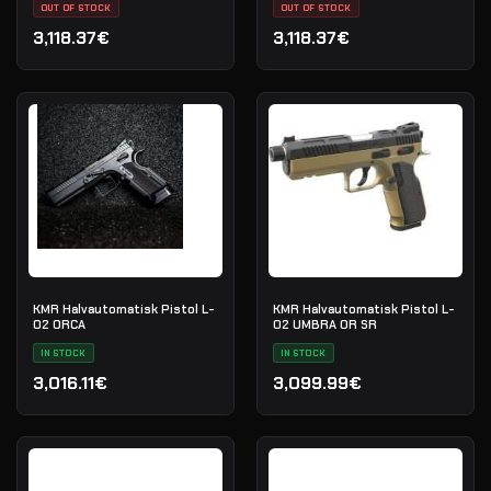
OUT OF STOCK
70G020686
OUT OF STOCK
3,118.37€
3,118.37€
KMR Halvautomatisk Pistol L-
KMR Halvautomatisk Pistol L-
02 ORCA
02 UMBRA OR SR
IN STOCK
IN STOCK
3,016.11€
3,099.99€