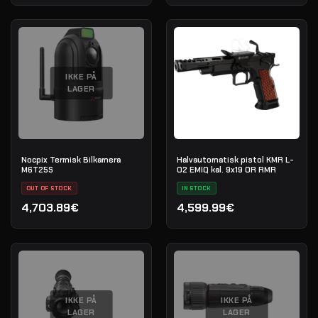
IKKE PÅ
LAGER
Nocpix Termisk Bilkamera
Halvautomatisk pistol KMR L-
M6T25S
02 EMIQ kal. 9x19 OR RMR
OUT OF STOCK
IN STOCK
4,703.89€
4,599.99€
IKKE PÅ
IKKE PÅ
LAGER
LAGER