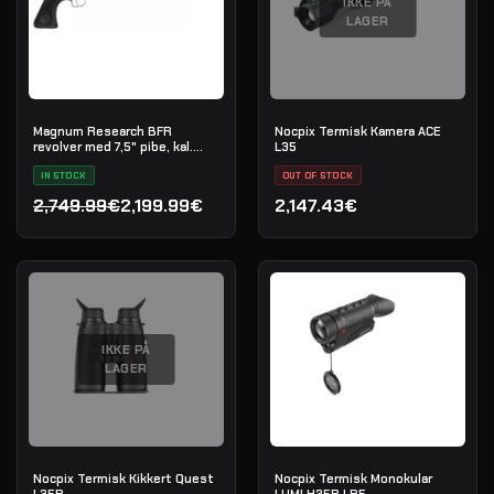
IKKE PÅ
LAGER
Magnum Research BFR
Nocpix Termisk Kamera ACE
revolver med 7,5" pibe, kal.
L35
.45-70 Government
IN STOCK
OUT OF STOCK
2,749.99€
2,199.99€
2,147.43€
Den oprindelige pris var: 2,749.99€.
Den aktuelle pris er: 2,199.99€.
IKKE PÅ
LAGER
Nocpix Termisk Kikkert Quest
Nocpix Termisk Monokular
L35R
LUMI H35R LRF