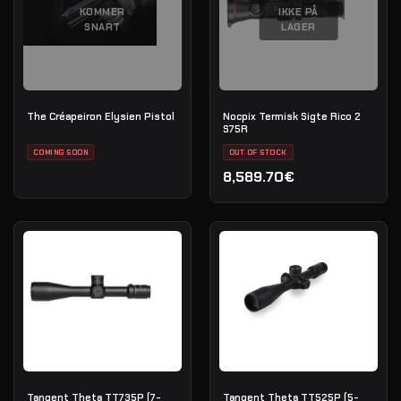
KOMMER
IKKE PÅ
SNART
LAGER
The Créapeiron Elysien Pistol
Nocpix Termisk Sigte Rico 2
S75R
COMING SOON
OUT OF STOCK
8,589.70€
Tangent Theta TT735P (7-
Tangent Theta TT525P (5-