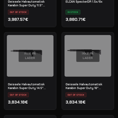
Geissele Halvautomatisk
ELCAN SpecterDR 1.5x/6x
Karabin Super Duty 11.5"
5.56MM - Black
OUT OF STOCK
IN STOCK
3,987.57€
3,880.71€
IKKE PÅ
IKKE PÅ
LAGER
LAGER
Geissele Halvautomatisk
Geissele Halvautomatisk
Karabin Super Duty 14.5"
Karabin Super Duty 16"
5.56MM - Luna Black
5.56MM - Luna Black
OUT OF STOCK
OUT OF STOCK
3,834.18€
3,834.18€