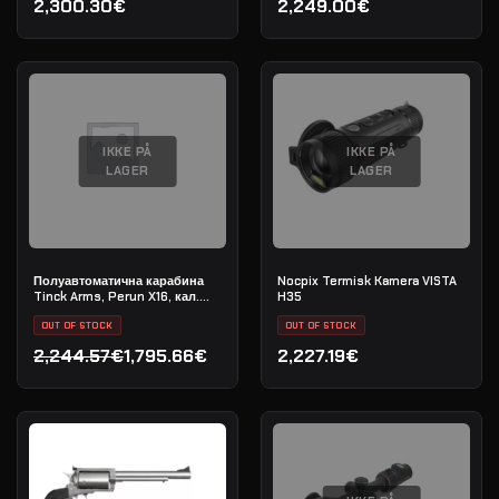
2,300.30€
2,249.00€
IKKE PÅ
IKKE PÅ
LAGER
LAGER
Полуавтоматична карабина
Nocpix Termisk Kamera VISTA
Tinck Arms, Perun X16, кал.
H35
5.56x45 (.223 Rem), дължина
на цевта 12,5"
OUT OF STOCK
OUT OF STOCK
2,244.57€
1,795.66€
2,227.19€
Den oprindelige pris var: 2,244.57€.
Den aktuelle pris er: 1,795.66€.