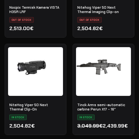
Nocpix Termisk Kamera VISTA
Nitehog Viper 50 Next
H35R LRF
Thermal Imaging Clip-on
OUT OF STOCK
OUT OF STOCK
2,513.00€
2,504.82€
NiteHog Viper 50 Next
Tinck Arms semi-automatic
Thermal Clip-On
carbine Perun X17 - 16"
IN STOCK
IN STOCK
2,504.82€
3,049.99€
2,439.99€
Den oprindelige pris var:
Den aktuelle pris er: 2,4