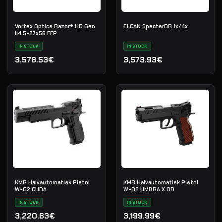
Vortex Optics Razor® HD Gen
ELCAN SpecterDR 1x/4x
II4.5-27x56 FFP
IN STOCK
IN STOCK
3,578.53€
3,573.93€
KMR Halvautomatisk Pistol
KMR Halvautomatisk Pistol
W-02 CUDA
W-02 UMBRA X OR
IN STOCK
IN STOCK
3,220.63€
3,199.99€