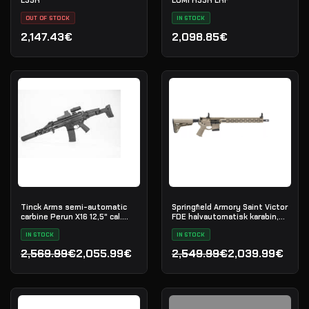
OUT OF STOCK
IN STOCK
2,147.43€
2,098.85€
Tinck Arms semi-automatic
Springfield Armory Saint Victor
carbine Perun X16 12,5" cal.
FDE halvautomatisk karabin,
5.56x45
.223 Rem
IN STOCK
IN STOCK
2,569.99€
2,055.99€
2,549.99€
2,039.99€
Den oprindelige pris var: 2,569.99€.
Den aktuelle pris er: 2,055.99€.
Den oprindelige pris var:
Den aktuelle pris er: 2,0