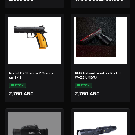
Den oprindelige pris var:
Den aktuelle pris er: 2,7
Pistol CZ Shadow 2 Orange
KMR Halvautomatisk Pistol
cal.9х19
W-02 UMBRA
IN STOCK
IN STOCK
2,760.46€
2,760.46€
IKKE PÅ